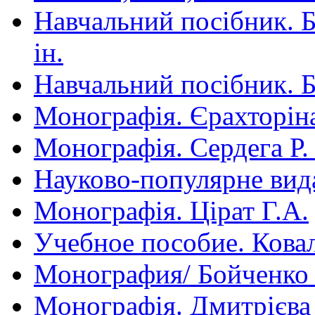
Навчальний посібник. Бі
ін.
Навчальний посібник. Бі
Монографія. Єрахторін
Монографія. Сердега Р.
Науково-популярне вид
Монографія. Цірат Г.А.
Учебное пособие. Ковал
Монография/ Бойченко
Монографія. Дмитрієва 