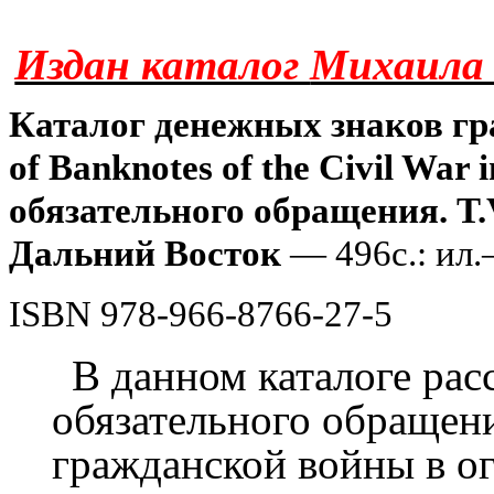
Издан каталог
Михаила
Каталог денежных знаков гр
of
Banknotes
of
the
Civil
War
i
обязательного обращения. Т.V
Дальний Восток
—
496
с.: ил
ISBN
978-966-8
766
-
27
-
5
В данном каталоге ра
обязательного обращен
гражданской войны в о