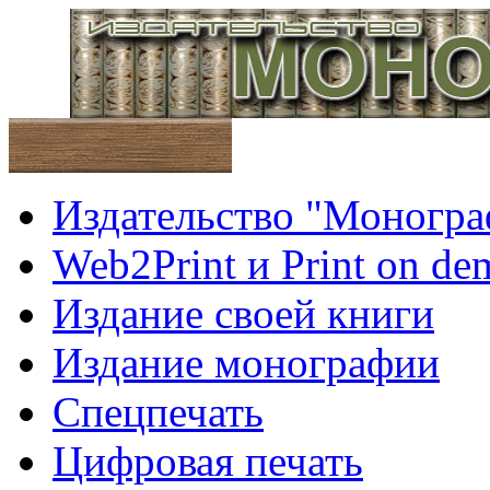
Издательство "Моногра
Web2Print и Print on d
Издание своей книги
Издание монографии
Спецпечать
Цифровая печать