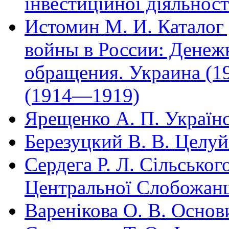
інвестиційної діяльност
Истомин М. И. Каталог
войны в России: Денеж
обращения. Украина (1
(1914—1919)
Ярещенко А. П. Україн
Березуцкий В. В. Целу
Сердега Р. Л. Сільськог
Центральної Слобожа
Варенікова О. В. Основ