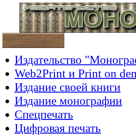
Издательство "Моногра
Web2Print и Print on d
Издание своей книги
Издание монографии
Спецпечать
Цифровая печать