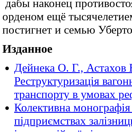
дабы наконец противостоя
орденом ещё тысячелетие
постигнет и семью Убер
Изданное
Дейнека О. Г., Астахов 
Реструктуризація вагон
транспорту в умовах р
Колективна монографія
підприємствах залізниць