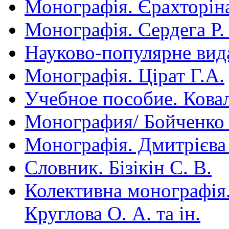
Монографія. Єрахторін
Монографія. Сердега Р.
Науково-популярне вид
Монографія. Цірат Г.А.
Учебное пособие. Ковал
Монография/ Бойченко
Монографія. Дмитрієва 
Словник. Бізікін С. В.
Колективна монографія. 
Круглова О. А. та ін.