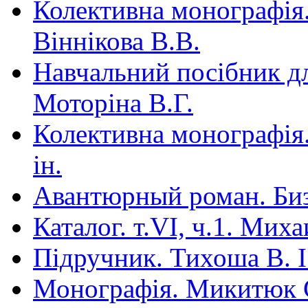
Колективна монографія.
Віннікова В.В.
Навчальний посібник для
Моторіна В.Г.
Колективна монографія.
ін.
Авантюрный роман. Би
Каталог. т.VI, ч.1. Мих
Під­ручник. Тихоша В. І.
Монографія. Микитюк 