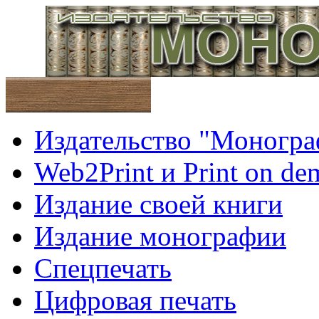
Издательство "Моногра
Web2Print и Print on d
Издание своей книги
Издание монографии
Спецпечать
Цифровая печать