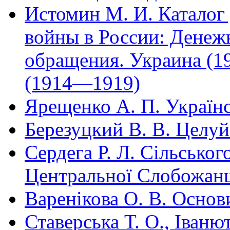
Истомин М. И. Каталог
войны в России: Денеж
обращения. Украина (1
(1914—1919)
Ярещенко А. П. Україн
Березуцкий В. В. Целу
Сердега Р. Л. Сільськог
Центральної Слобожа
Варенікова О. В. Основ
Ставерська Т. О., Іваню