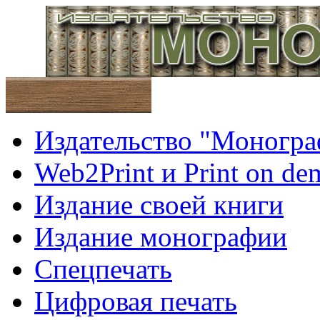
Издательство "Моногра
Web2Print и Print on d
Издание своей книги
Издание монографии
Спецпечать
Цифровая печать