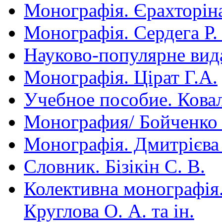
Монографія. Єрахторін
Монографія. Сердега Р.
Науково-популярне вид
Монографія. Цірат Г.А.
Учебное пособие. Ковал
Монография/ Бойченко
Монографія. Дмитрієва 
Словник. Бізікін С. В.
Колективна монографія. 
Круглова О. А. та ін.