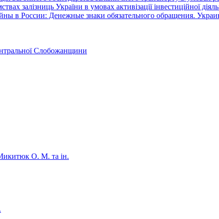
вах залізниць України в умовах активізації інвестиційної діяль
йны в России: Денежные знаки обязательного обращения. Украи
 Центральної Слобожанщини
Микитюк О. М. та ін.
.