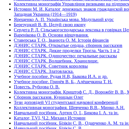
Колективна монографія Управління ризиками на підприємст
Истомин М. И. Каталог денежных знаков гражданской во
Западная Украина (1914—1919)
Ярещенко А. П. Українська мова. Модульний курс
Березуцкий В. В. Целуй свою икону
Сердега Р. Л. Сільськогосподарська лексика в говірках
Варенікова О. В. Основи віршування.
Ставерська Т. О., Іванюта О. М. Історія фінансів
ДЭНИС СТАРК. Открытые сердца, сборник рассказов
ДЭНИС СТАРК. Дикие проделки Трогла. Часть 1 и 2
ДЭНИС СТАРК. Одиночество: печальные рассказы
ДЭНИС СТАРК. Волшебник. Хранилище.
ДЭНИС СТАРК. Советник королевы
ДЭНИС СТАРК. Златовласка.
Учебное пособие. Рудая Н.В, Быкова И.А. и др.
Учебное пособие. Гринёв В. Б., Алёшечкина Т. Н.
Повесть. Рубцова О. В.
Колективна монографія. Криштоф С. Д., Ворожбіт В. В., 
Сборник рассказов. Куницын Олег
Тези доповідей VІ студентської наукової конференції
Коллективная монография. Шевченко В.В., Минко А.Н.
Навчальний посібник. Артюх О. І., Бикова І. А. та ін.
Каталог, Т.VI, Ч.2. Михаил Истомин
Навчальний посібник. Бізікін С. В., Одарченко А. М. та ін
Навчальний посібник. Бізікін С. В.