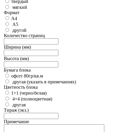
твердый
мягкий
Формат
А4
А5
другой
Количество страниц
Ширина (мм)
Высота (мм)
Бумага блока
офсет 80гр/кв.м
другая (указать в примечаниях)
Цветность блока
1+1 (черно/белая)
4+4 (полноцветная)
другая
Тираж (экз.)
Примечание