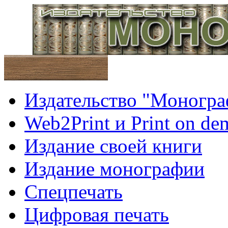
Издательство "Моногра
Web2Print и Print on d
Издание своей книги
Издание монографии
Спецпечать
Цифровая печать