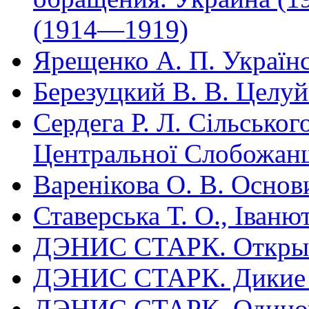
(1914—1919)
Ярещенко А. П. Україн
Березуцкий В. В. Целу
Сердега Р. Л. Сільськог
Центральної Слобожа
Варенікова О. В. Основ
Ставерська Т. О., Іваню
ДЭНИС СТАРК. Открыты
ДЭНИС СТАРК. Дикие пр
ДЭНИС СТАРК. Одиноче