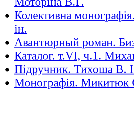
Моторіна В.Г.
Колективна монографія.
ін.
Авантюрный роман. Би
Каталог. т.VI, ч.1. Мих
Під­ручник. Тихоша В. І.
Монографія. Микитюк 