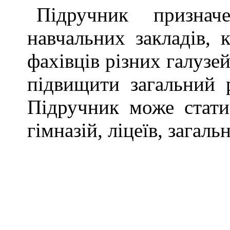
Підручник призна
навчальних закла­дів, 
фахівців різних галузе
підвищити загальний р
Підручник може стати
гімназій, ліцеїв, загаль