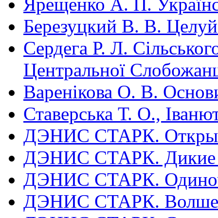
Ярещенко А. П. Україн
Березуцкий В. В. Целу
Сердега Р. Л. Сільськог
Центральної Слобожа
Варенікова О. В. Основ
Ставерська Т. О., Іваню
ДЭНИС СТАРК. Открыты
ДЭНИС СТАРК. Дикие пр
ДЭНИС СТАРК. Одиноче
ДЭНИС СТАРК. Волшеб