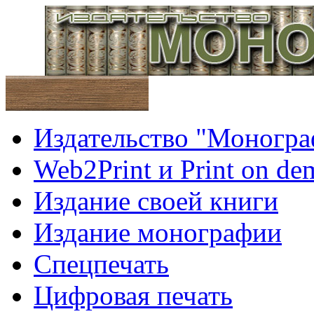
Издательство "Моногра
Web2Print и Print on d
Издание своей книги
Издание монографии
Спецпечать
Цифровая печать