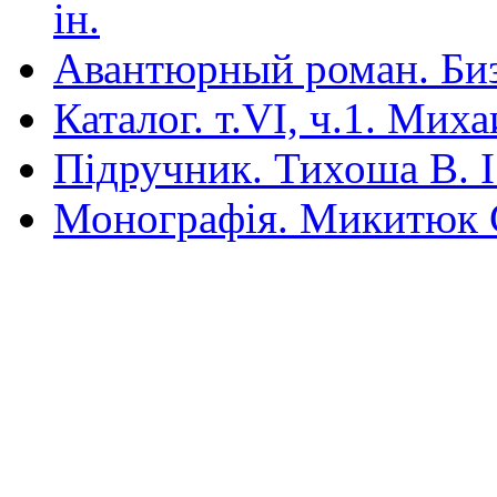
ін.
Авантюрный роман. Би
Каталог. т.VI, ч.1. Мих
Під­ручник. Тихоша В. І.
Монографія. Микитюк 